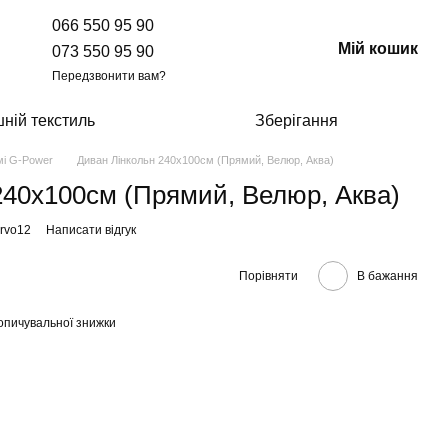
066 550 95 90
Мій кошик
073 550 95 90
Передзвонити вам?
ній текстиль
Зберігання
і G-Power
Диван Лінкольн 240х100см (Прямий, Велюр, Аква)
240х100см (Прямий, Велюр, Аква)
rvo12
Написати відгук
Порівняти
В бажання
опичувальної знижки