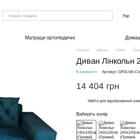
Укр
Матраци ортопедичні
Домаш
Головна
Дивани
Прямі
Прям
Диван Лінкольн 
В наявності
Артикул: GPDLNK-Ce
14 404 грн
Увійти
для відображення нак
%
Виберіть колір