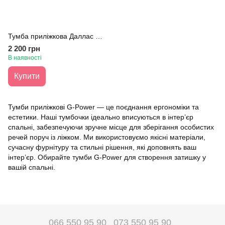
Тумба приліжкова Даллас 58x51x23 Дуб сонома
2 200 грн
В наявності
Купити
Тумби приліжкові G-Power — це поєднання ергономіки та
естетики. Наші тумбочки ідеально вписуються в інтер’єр
спальні, забезпечуючи зручне місце для зберігання особистих
речей поруч із ліжком. Ми використовуємо якісні матеріали,
сучасну фурнітуру та стильні рішення, які доповнять ваш
інтер’єр. Обирайте тумби G-Power для створення затишку у
вашій спальні.
066 550 95 90
073 550 95 90