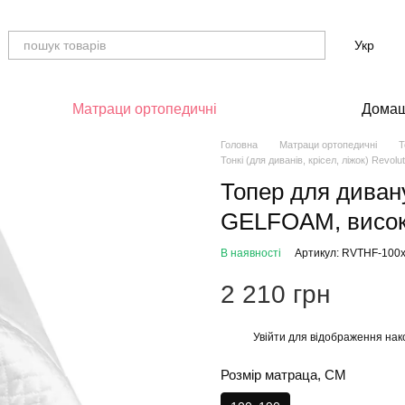
Укр
Матраци ортопедичні
Домаш
Головна
Матраци ортопедичні
Т
Тонкі (для диванів, крісел, ліжок) Revolut
Топер для диван
GELFOAM, висок
В наявності
Артикул: RVTHF-100
2 210 грн
Увійти
для відображення нак
%
Розмір матраца, СМ