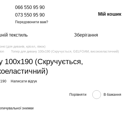
066 550 95 90
Мій кошик
073 550 95 90
Передзвонити вам?
ній текстиль
Зберігання
онкі (для диванів, крісел, ліжок)
ion
Топер для дивану 100x190 (Скручується, GELFOAM, високоеластичний)
у 100x190 (Скручується,
оеластичний)
x190
Написати відгук
Порівняти
В бажання
опичувальної знижки