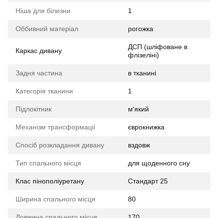
Ніша для білизни
1
Оббивний матеріал
рогожка
ДСП (шліфоване в
Каркас дивану
флізеліні)
Задня частина
в тканині
Категорія тканини
1
Підлокітник
м'який
Механізм трансформації
єврокнижка
Спосіб розкладання дивану
вздовж
Тип спального місця
для щоденного сну
Клас пінополіуретану
Стандарт 25
Ширина спального місця
80
Довжина спального місця
170