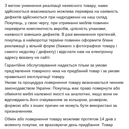
З метою уникнення реалізації неякісного товару, нами
здійснюється максимально можлива перевірка на наявність
дефектів здійснюється при надходженні на наш склад.
Покупець, у свою чергу, при отриманні меблів повинен
перевірити комплектність виробів, цілісність упаковки,
наявності зовнішніх дефектів. В разі виникнення претензій,
покупець в найкоротші терміни повинен оформити бланк
рекламації у вільній формі (бажано з фотографією товару і
самого недоліку / дефекту) і відіслати нам на електронну
адресу вказану на сайті.
Гарантійне обслуговування надається тільки за умови
пред'явлення товарного чека на придбаний товар і за умови
правильної експлуатації товару.
Умови та процедура повернення товару визначаються чинним
законодавством України. Покупець має право повернути або
обміняти меблі належної якості на аналогічні, якщо вони не
відповідають його очікуванням за кольором, розміром,
формою або з інших причин не можуть бути використані за
призначенням.
Обмін або повернення товару можливе протягом 14 днів з
моменту покупки, не враховуючи день придбання. Товар