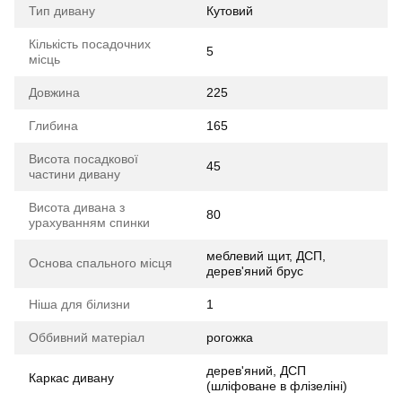
Тип дивану
Кутовий
Кількість посадочних
5
місць
Довжина
225
Глибина
165
Висота посадкової
45
частини дивану
Висота дивана з
80
урахуванням спинки
меблевий щит, ДСП,
Основа спального місця
дерев'яний брус
Ніша для білизни
1
Оббивний матеріал
рогожка
дерев'яний, ДСП
Каркас дивану
(шліфоване в флізеліні)