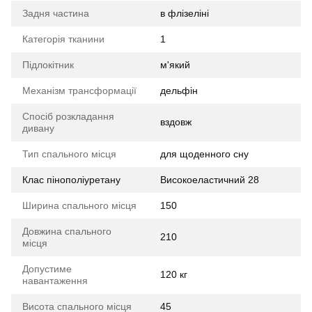
Задня частина
в флізеліні
Категорія тканини
1
Підлокітник
м'який
Механізм трансформації
дельфін
Спосіб розкладання
вздовж
дивану
Тип спального місця
для щоденного сну
Клас пінополіуретану
Високоеластичний 28
Ширина спального місця
150
Довжина спального
210
місця
Допустиме
120 кг
навантаження
Висота спального місця
45