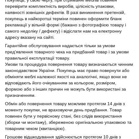
перевірити комплектність виробів, цілісність упаковки,
наявності зовнішніх дефектів. В разі виникнення претензій,
покупець в найкоротші терміни повинен оформити бланк
рекламації у вільній формі (бажано з фотографією товару і
самого недоліку / дефекту) і відіслати нам на електронну
адресу вказану на сайті.
Гарантійне обслуговування надається тільки за умови
пред'явлення товарного чека на придбаний товар і за умови
правильної експлуатації товару.
Умови та процедура повернення товару визначаються чинним
законодавством України. Покупець має право повернути або
обміняти меблі належної якості на аналогічні, якщо вони не
відповідають його очікуванням за кольором, розміром,
формою або з інших причин не можуть бути використані за
призначенням.
Обмін або повернення товару можливе протягом 14 днів з
моменту покупки, не враховуючи день придбання. Товар
повинен бути у первісному стані, без слідів використання
(зборки чи монтажу), збереженою оригінальною упаковкою та
товарним чеком (квитанцією).
Грошове відшкодування здійснюється протягом 10 днів з