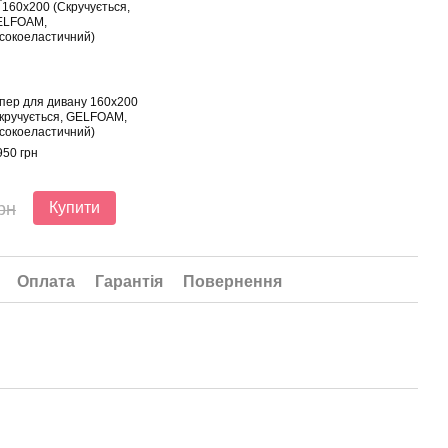
пер для дивану 160x200
кручується, GELFOAM,
сокоеластичний)
950 грн
рн
Купити
Оплата
Гарантія
Повернення