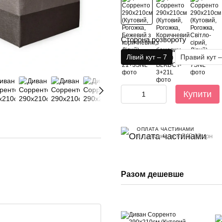
Сторона розвороту
Лівий кут – 7
Правий кут –
Купити
ОПЛАТА ЧАСТИНАМИ
4 платежі по 4 542.00 грн
Разом дешевше