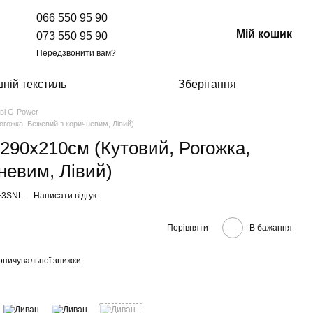
066 550 95 90
Мій кошик
073 550 95 90
Передзвонити вам?
ній текстиль
Зберігання
ві G-Power
гожка, Бежевий з коричневим, Лівий)
290х210см (Кутовий, Рогожка,
невим, Лівий)
+3SNL
Написати відгук
Порівняти
В бажання
опичувальної знижки