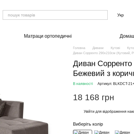
Укр
Матраци ортопедичні
Домаш
Головна
Дивани
Кутові
Куто
Диван Сорренто 290х210см (Кутовий, Ро
Диван Сорренто 
Бежевий з корич
В наявності
Артикул: BLKDCT-21
18 168 грн
Увійти
для відображення нак
%
Виберіть колір