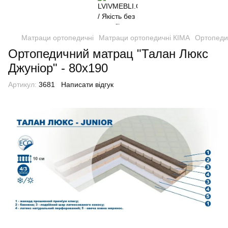
Матраци ортопедичні
Матраци ортопедичні КІМА
Ортопеди
Ортопедичний матрац "Талан Люкс
Джуніор" - 80х190
Артикул:
3681
Написати відгук