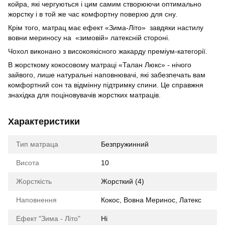
койра, які чергуються і цим самим створюючи оптимально
жорстку і в той же час комфортну поверхю для сну.
Крім того, матрац має ефект «Зима-Літо» завдяки настилу
вовни мериносу на «зимовій» латексній стороні.
Чохол виконано з високоякісного жакарду преміум-категорії.
В жорсткому кокосовому матраці «Талан Люкс» - нічого
зайвого, лише натуральні наповнювачі, які забезпечать вам
комфортний сон та відмінну підтримку спини. Це справжня
знахідка для поціновувачів жорстких матраців.
Характеристики
Тип матраца
Безпружинний
Висота
10
Жорсткість
Жорсткий (4)
Наповнення
Кокос
,
Вовна Меринос
,
Латекс
Ефект "Зима - Літо"
Ні