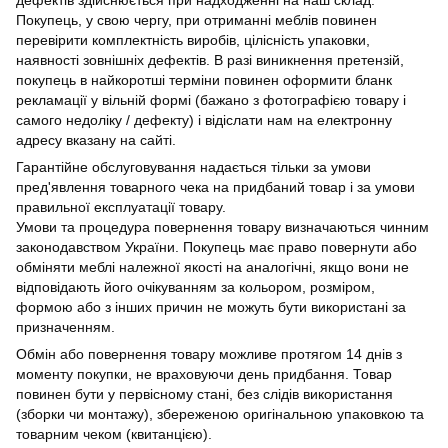
дефектів здійснюється при надходженні на наш склад.
Покупець, у свою чергу, при отриманні меблів повинен
перевірити комплектність виробів, цілісність упаковки,
наявності зовнішніх дефектів. В разі виникнення претензій,
покупець в найкоротші терміни повинен оформити бланк
рекламації у вільній формі (бажано з фотографією товару і
самого недоліку / дефекту) і відіслати нам на електронну
адресу вказану на сайті.
Гарантійне обслуговування надається тільки за умови
пред'явлення товарного чека на придбаний товар і за умови
правильної експлуатації товару.
Умови та процедура повернення товару визначаються чинним
законодавством України. Покупець має право повернути або
обміняти меблі належної якості на аналогічні, якщо вони не
відповідають його очікуванням за кольором, розміром,
формою або з інших причин не можуть бути використані за
призначенням.
Обмін або повернення товару можливе протягом 14 днів з
моменту покупки, не враховуючи день придбання. Товар
повинен бути у первісному стані, без слідів використання
(зборки чи монтажу), збереженою оригінальною упаковкою та
товарним чеком (квитанцією).