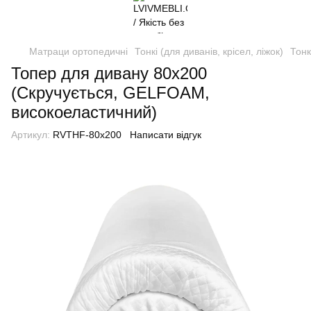
Матраци ортопедичні
Тонкі (для диванів, крісел, ліжок)
Тонк
Топер для дивану 80х200
(Скручується, GELFOAM,
високоеластичний)
Артикул:
RVTHF-80x200
Написати відгук